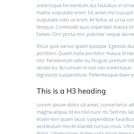
scelerisque fermentum dui faucibus in ornar
mattis vulputate enim. Sit amet nisl suscipit
vulputate odio ut enim. At tellus at urna co
tempus. Commodo quis imperdiet massa tinci
fames. Orci porta non pulvinar neque laoree
Risus quis varius quam quisque. Egestas dui
porttitor. Quam nulla porttitor massa id n
nisl. Fermentum odio eu feugiat pretium ni
iaculis eu. Accumsan in nisl nisi scelerisqu
dignissim suspendisse. Pellentesque diam 
This is a H3 heading
Lorem ipsum dolor sit amet, consectetur adi
magna aliqua. Id eu nisl nunc mi. Sed nisi l
etiam non quam lacus suspendisse faucibus
vestibulum morbi blandit cursus risus. Ultri
dolor. Ullamcorper malesuada proin libero n