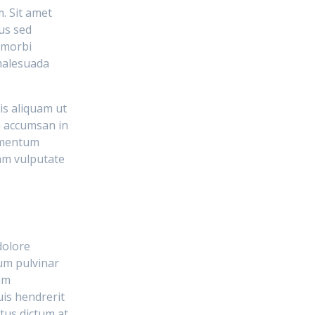
. Sit amet
sus sed
i morbi
 malesuada
is aliquam ut
a accumsan in
ermentum
uam vulputate
dolore
tum pulvinar
am
uis hendrerit
tus dictum at