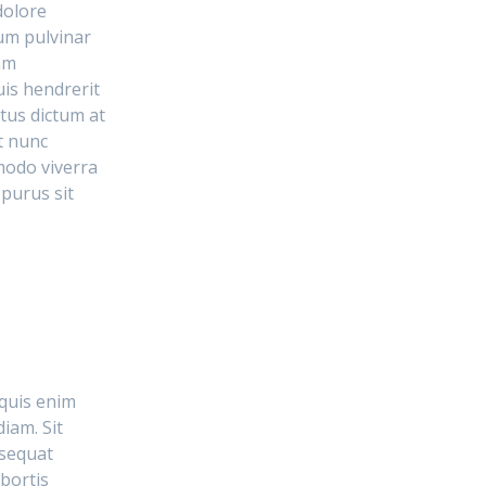
dolore
tum pulvinar
am
uis hendrerit
tus dictum at
t nunc
modo viverra
purus sit
 quis enim
iam. Sit
nsequat
obortis