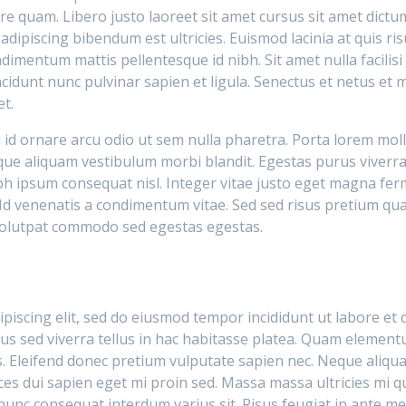
e quam. Libero justo laoreet sit amet cursus sit amet dictum
 adipiscing bibendum est ultricies. Euismod lacinia at quis ri
ndimentum mattis pellentesque id nibh. Sit amet nulla facilis
dunt nunc pulvinar sapien et ligula. Senectus et netus et
t.
 id ornare arcu odio ut sem nulla pharetra. Porta lorem moll
eque aliquam vestibulum morbi blandit. Egestas purus viverr
bh ipsum consequat nisl. Integer vitae justo eget magna f
e. Id venenatis a condimentum vitae. Sed sed risus pretium q
volutpat commodo sed egestas egestas.
piscing elit, sed do eiusmod tempor incididunt ut labore et 
acus sed viverra tellus in hac habitasse platea. Quam elemen
. Eleifend donec pretium vulputate sapien nec. Neque aliqu
ces dui sapien eget mi proin sed. Massa massa ultricies mi q
unc consequat interdum varius sit. Risus feugiat in ante me