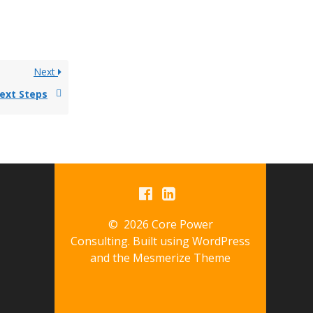
Next
ext Steps
© 2026 Core Power
Consulting. Built using WordPress
and the
Mesmerize Theme