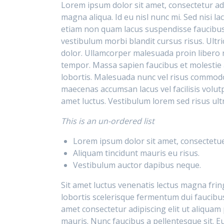
Lorem ipsum dolor sit amet, consectetur adi
magna aliqua. Id eu nisl nunc mi. Sed nisi l
etiam non quam lacus suspendisse faucibus
vestibulum morbi blandit cursus risus. Ultri
dolor. Ullamcorper malesuada proin libero n
tempor. Massa sapien faucibus et molestie a
lobortis. Malesuada nunc vel risus commodo
maecenas accumsan lacus vel facilisis volu
amet luctus. Vestibulum lorem sed risus ultr
This is an un-ordered list
Lorem ipsum dolor sit amet, consectetuer
Aliquam tincidunt mauris eu risus.
Vestibulum auctor dapibus neque.
Sit amet luctus venenatis lectus magna frin
lobortis scelerisque fermentum dui faucibus
amet consectetur adipiscing elit ut aliquam
mauris. Nunc faucibus a pellentesque sit. E