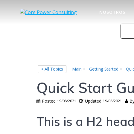
NOSOTROS
< All Topics
Main
Getting Started
Quic
Quick Start G
Posted
Updated
B
19/08/2021
19/08/2021
This is a H2 hea