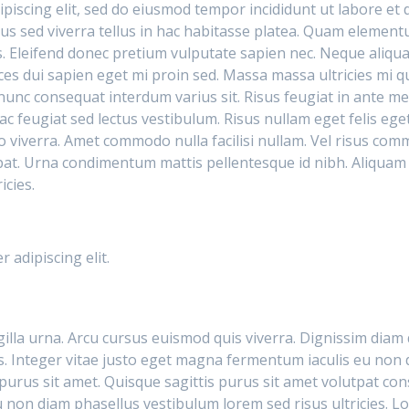
piscing elit, sed do eiusmod tempor incididunt ut labore et 
acus sed viverra tellus in hac habitasse platea. Quam elemen
. Eleifend donec pretium vulputate sapien nec. Neque aliqu
ces dui sapien eget mi proin sed. Massa massa ultricies mi q
unc consequat interdum varius sit. Risus feugiat in ante me
c feugiat sed lectus vestibulum. Risus nullam eget felis ege
 viverra. Amet commodo nulla facilisi nullam. Vel risus com
tpat. Urna condimentum mattis pellentesque id nibh. Aliquam 
icies.
 adipiscing elit.
gilla urna. Arcu cursus euismod quis viverra. Dignissim diam
. Integer vitae justo eget magna fermentum iaculis eu non d
 purus sit amet. Quisque sagittis purus sit amet volutpat co
u non diam phasellus vestibulum lorem sed risus ultricies. L