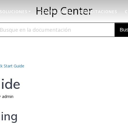
Help Center
SOLUCIONES
CONSULTORIA
CAPACITACIONES
C
Bus
k Start Guide
uide
y
admin
ding