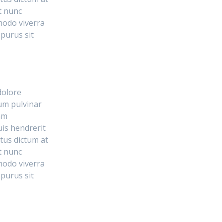
t nunc
modo viverra
purus sit
dolore
tum pulvinar
am
uis hendrerit
tus dictum at
t nunc
modo viverra
purus sit