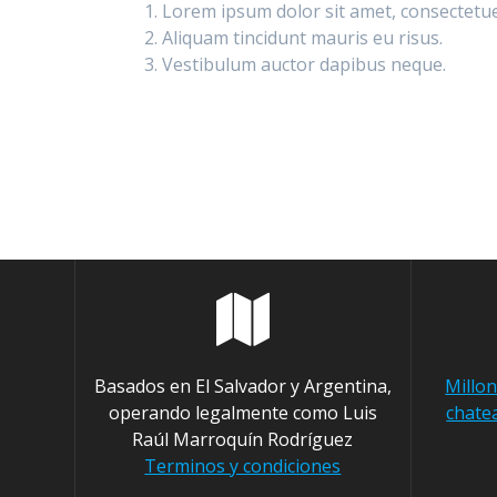
Lorem ipsum dolor sit amet, consectetuer
Aliquam tincidunt mauris eu risus.
Vestibulum auctor dapibus neque.
Basados en El Salvador y Argentina,
Millon
operando legalmente como Luis
chate
Raúl Marroquín Rodríguez
Terminos y condiciones