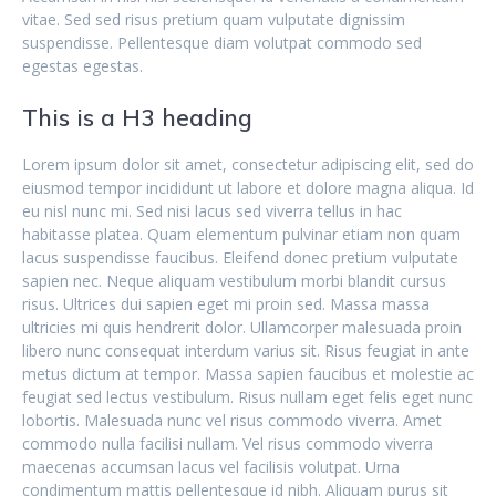
vitae. Sed sed risus pretium quam vulputate dignissim
suspendisse. Pellentesque diam volutpat commodo sed
egestas egestas.
This is a H3 heading
Lorem ipsum dolor sit amet, consectetur adipiscing elit, sed do
eiusmod tempor incididunt ut labore et dolore magna aliqua. Id
eu nisl nunc mi. Sed nisi lacus sed viverra tellus in hac
habitasse platea. Quam elementum pulvinar etiam non quam
lacus suspendisse faucibus. Eleifend donec pretium vulputate
sapien nec. Neque aliquam vestibulum morbi blandit cursus
risus. Ultrices dui sapien eget mi proin sed. Massa massa
ultricies mi quis hendrerit dolor. Ullamcorper malesuada proin
libero nunc consequat interdum varius sit. Risus feugiat in ante
metus dictum at tempor. Massa sapien faucibus et molestie ac
feugiat sed lectus vestibulum. Risus nullam eget felis eget nunc
lobortis. Malesuada nunc vel risus commodo viverra. Amet
commodo nulla facilisi nullam. Vel risus commodo viverra
maecenas accumsan lacus vel facilisis volutpat. Urna
condimentum mattis pellentesque id nibh. Aliquam purus sit