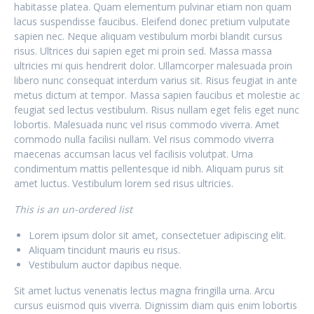
habitasse platea. Quam elementum pulvinar etiam non quam
lacus suspendisse faucibus. Eleifend donec pretium vulputate
sapien nec. Neque aliquam vestibulum morbi blandit cursus
risus. Ultrices dui sapien eget mi proin sed. Massa massa
ultricies mi quis hendrerit dolor. Ullamcorper malesuada proin
libero nunc consequat interdum varius sit. Risus feugiat in ante
metus dictum at tempor. Massa sapien faucibus et molestie ac
feugiat sed lectus vestibulum. Risus nullam eget felis eget nunc
lobortis. Malesuada nunc vel risus commodo viverra. Amet
commodo nulla facilisi nullam. Vel risus commodo viverra
maecenas accumsan lacus vel facilisis volutpat. Urna
condimentum mattis pellentesque id nibh. Aliquam purus sit
amet luctus. Vestibulum lorem sed risus ultricies.
This is an un-ordered list
Lorem ipsum dolor sit amet, consectetuer adipiscing elit.
Aliquam tincidunt mauris eu risus.
Vestibulum auctor dapibus neque.
Sit amet luctus venenatis lectus magna fringilla urna. Arcu
cursus euismod quis viverra. Dignissim diam quis enim lobortis