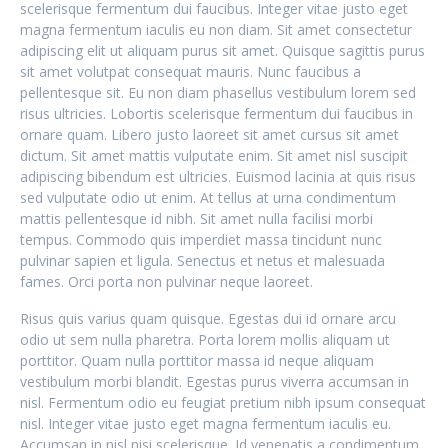
scelerisque fermentum dui faucibus. Integer vitae justo eget
magna fermentum iaculis eu non diam. Sit amet consectetur
adipiscing elit ut aliquam purus sit amet. Quisque sagittis purus
sit amet volutpat consequat mauris. Nunc faucibus a
pellentesque sit. Eu non diam phasellus vestibulum lorem sed
risus ultricies. Lobortis scelerisque fermentum dui faucibus in
ornare quam. Libero justo laoreet sit amet cursus sit amet
dictum. Sit amet mattis vulputate enim. Sit amet nisl suscipit
adipiscing bibendum est ultricies. Euismod lacinia at quis risus
sed vulputate odio ut enim. At tellus at urna condimentum
mattis pellentesque id nibh. Sit amet nulla facilisi morbi
tempus. Commodo quis imperdiet massa tincidunt nunc
pulvinar sapien et ligula. Senectus et netus et malesuada
fames. Orci porta non pulvinar neque laoreet.
Risus quis varius quam quisque. Egestas dui id ornare arcu
odio ut sem nulla pharetra. Porta lorem mollis aliquam ut
porttitor. Quam nulla porttitor massa id neque aliquam
vestibulum morbi blandit. Egestas purus viverra accumsan in
nisl. Fermentum odio eu feugiat pretium nibh ipsum consequat
nisl. Integer vitae justo eget magna fermentum iaculis eu.
Accumsan in nisl nisi scelerisque. Id venenatis a condimentum